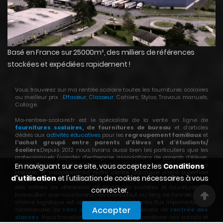
Basé en France sur 25000m², des milliers de références
stockées et expédiées rapidement !
Vous trouverez sur ma rentrée scolaire toutes les fournitures scolaires
au meilleur prix :
Effaceur
,
Classeur
, Cahiers, Stylos, Travaux manuels,
Collage.
Ma-rentree-scolaire.fr est le spécialiste de la vente en ligne de
fournitures scolaires
, de fournitures de bureau
et d’articles
dédiés aux
activités éducatives
pour les
regroupement familiaux
et
l'achat groupé entre parents d'élèves et d'étudiants/
écoliers
.Depuis 2012 nous livrons aussi bien les particuliers que les
professionnels (comités d’entreprise, associations de parents d’élèves,
administrations, collectivités, établissements scolaires, professions
En naviguant sur ce site, vous acceptez les
Conditions
libérales et indépendants). Notre centre logistique d’une superficie
d'utilisation
et l'utilisation de cookies nécessaires à vous
totale de 25000m² nous permet de stocker et de livrer très rapidement
des milliers de références de
fournitures scolaires
et
fournitures de
connecter.
bureau
.Bien que nous livrons nos clients tout au long de l’année, notre
chaîne logistique est optimisée pour absorber les flux importants des
Accepter
commandes de
listes scolaires
pendant le période de
rentrée des
classes
. Nous travaillons continuellement à améliorer nos achats et