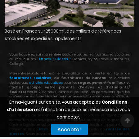
Basé en France sur 25000m², des milliers de références
stockées et expédiées rapidement !
Vous trouverez sur ma rentrée scolaire toutes les fournitures scolaires
au meilleur prix :
Effaceur
,
Classeur
, Cahiers, Stylos, Travaux manuels,
Collage.
Ma-rentree-scolaire.fr est le spécialiste de la vente en ligne de
fournitures scolaires
, de fournitures de bureau
et d’articles
dédiés aux
activités éducatives
pour les
regroupement familiaux
et
l'achat groupé entre parents d'élèves et d'étudiants/
écoliers
.Depuis 2012 nous livrons aussi bien les particuliers que les
professionnels (comités d’entreprise, associations de parents d’élèves,
administrations, collectivités, établissements scolaires, professions
En naviguant sur ce site, vous acceptez les
Conditions
libérales et indépendants). Notre centre logistique d’une superficie
d'utilisation
et l'utilisation de cookies nécessaires à vous
totale de 25000m² nous permet de stocker et de livrer très rapidement
des milliers de références de
fournitures scolaires
et
fournitures de
connecter.
bureau
.Bien que nous livrons nos clients tout au long de l’année, notre
chaîne logistique est optimisée pour absorber les flux importants des
Accepter
commandes de
listes scolaires
pendant le période de
rentrée des
classes
. Nous travaillons continuellement à améliorer nos achats et
nos approvisionnements pour maintenir les
prix de vente les plus