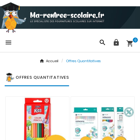
0




Accueil
Offres Quantitatives
OFFRES QUANTITATIVES