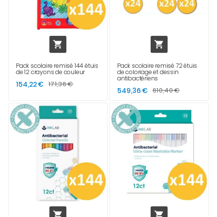


Pack scolaire remisé 144 étuis
Pack scolaire remisé 72 étuis
de 12 crayons de couleur
de coloriage et dessin
antibactériens
154,22 €
171,36 €
549,36 €
610,40 €

