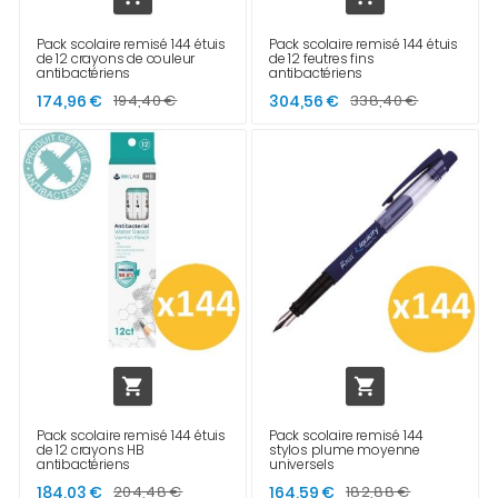
Pack scolaire remisé 144 étuis
Pack scolaire remisé 144 étuis
de 12 crayons de couleur
de 12 feutres fins
antibactériens
antibactériens
174,96 €
194,40 €
304,56 €
338,40 €


Pack scolaire remisé 144 étuis
Pack scolaire remisé 144
de 12 crayons HB
stylos plume moyenne
antibactériens
universels
184,03 €
204,48 €
164,59 €
182,88 €