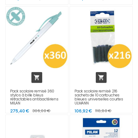


Pack scolaire remisé 360
Pack scolaire remisé 216
stylos à bille bleus
sachets de 10 cartouches
rétractables antibactériens
bleues universelles courtes
MILAN
ULMANN
275,40 €
306,00 €
106,92 €
118,80 €