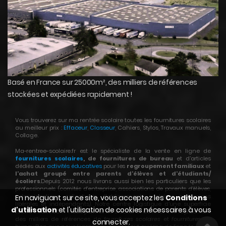
Basé en France sur 25000m², des milliers de références
stockées et expédiées rapidement !
Vous trouverez sur ma rentrée scolaire toutes les fournitures scolaires
au meilleur prix :
Effaceur
,
Classeur
, Cahiers, Stylos, Travaux manuels,
Collage.
Ma-rentree-scolaire.fr est le spécialiste de la vente en ligne de
fournitures scolaires
, de fournitures de bureau
et d’articles
dédiés aux
activités éducatives
pour les
regroupement familiaux
et
l'achat groupé entre parents d'élèves et d'étudiants/
écoliers
.Depuis 2012 nous livrons aussi bien les particuliers que les
professionnels (comités d’entreprise, associations de parents d’élèves,
administrations, collectivités, établissements scolaires, professions
En naviguant sur ce site, vous acceptez les
Conditions
libérales et indépendants). Notre centre logistique d’une superficie
d'utilisation
et l'utilisation de cookies nécessaires à vous
totale de 25000m² nous permet de stocker et de livrer très rapidement
des milliers de références de
fournitures scolaires
et
fournitures de
connecter.