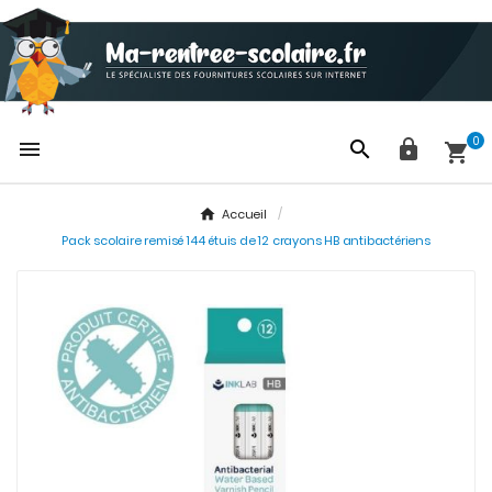
0




Accueil
Pack scolaire remisé 144 étuis de 12 crayons HB antibactériens