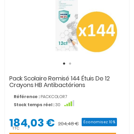
Pack Scolaire Remisé 144 Étuis De 12
Crayons HB Antibactériens
Référence :
PACKCOLOR7
Stock temps réel :
30
184,03 €
Économisez 10%
204,48 €
TTC