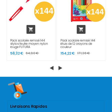


Pack scolaire remisé 144
Pack scolaire remisé 144
stylos feutre moyen nylon
étuis de 12 crayons de
rouge FUTURA
couleur
58,32 €
64,80 €
154,22 €
171,36 €
Livraisons Rapides