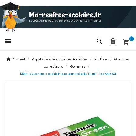
0




Accueil
Papeterie et Fournitures Scolaires
Ecriture
Gommes,
correcteurs
Gommes
MAPED Gomme caoutchouc sans résidu Dust Free 850031