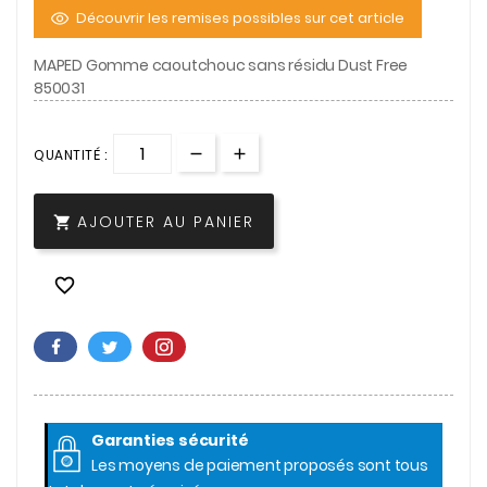
Découvrir les remises possibles sur cet article
MAPED Gomme caoutchouc sans résidu Dust Free
850031
QUANTITÉ :
AJOUTER AU PANIER


Garanties sécurité
Les moyens de paiement proposés sont tous