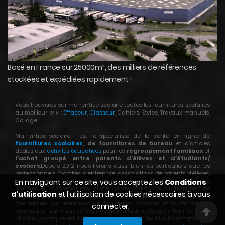
Basé en France sur 25000m², des milliers de références
stockées et expédiées rapidement !
Vous trouverez sur ma rentrée scolaire toutes les fournitures scolaires
au meilleur prix :
Effaceur
,
Classeur
, Cahiers, Stylos, Travaux manuels,
Collage.
Ma-rentree-scolaire.fr est le spécialiste de la vente en ligne de
fournitures scolaires
, de fournitures de bureau
et d’articles
dédiés aux
activités éducatives
pour les
regroupement familiaux
et
l'achat groupé entre parents d'élèves et d'étudiants/
écoliers
.Depuis 2012 nous livrons aussi bien les particuliers que les
professionnels (comités d’entreprise, associations de parents d’élèves,
administrations, collectivités, établissements scolaires, professions
En naviguant sur ce site, vous acceptez les
Conditions
libérales et indépendants). Notre centre logistique d’une superficie
d'utilisation
et l'utilisation de cookies nécessaires à vous
totale de 25000m² nous permet de stocker et de livrer très rapidement
des milliers de références de
fournitures scolaires
et
fournitures de
connecter.
bureau
.Bien que nous livrons nos clients tout au long de l’année, notre
chaîne logistique est optimisée pour absorber les flux importants des