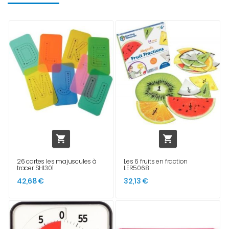


26 cartes les majuscules à
Les 6 fruits en fraction
tracer SH1301
LER5068
42,68 €
32,13 €