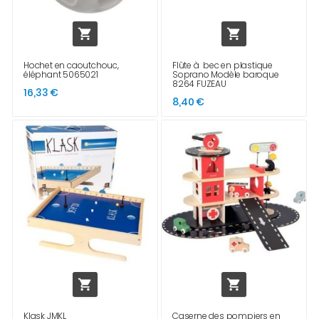


Hochet en caoutchouc,
Flûte à bec en plastique
éléphant 5065021
Soprano Modèle baroque
8264 FUZEAU
16,33 €
8,40 €


Klask JMKL
Caserne des pompiers en