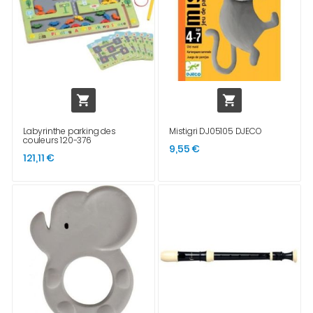


Labyrinthe parking des
Mistigri DJ05105 DJECO
couleurs 120-376
9,55 €
121,11 €