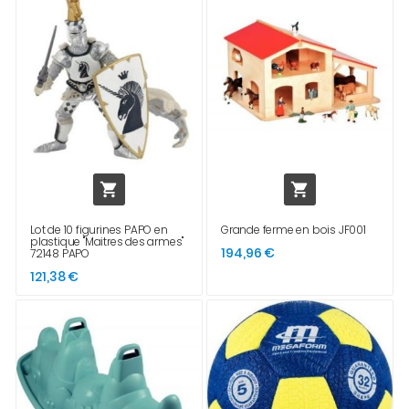


Lot de 10 figurines PAPO en
Grande ferme en bois JF001
plastique "Maitres des armes"
194,96 €
72148 PAPO
121,38 €