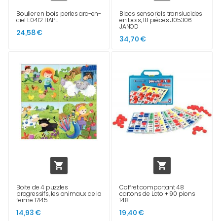
Boulier en bois perles arc-en-
Blocs sensoriels translucides
ciel E0412 HAPE
en bois, 18 pièces J05306
JANOD
24,58 €
34,70 €


Boite de 4 puzzles
Coffret comportant 48
progressifs, les animaux de la
cartons de Loto + 90 pions
ferme 17145
148
14,93 €
19,40 €