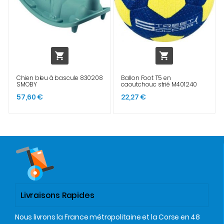


Chien bleu à bascule 830208
Ballon Foot T5 en
SMOBY
caoutchouc strié M401240
57,60 €
22,27 €
Livraisons Rapides
Nous livrons la France métropolitaine et la Corse en 48