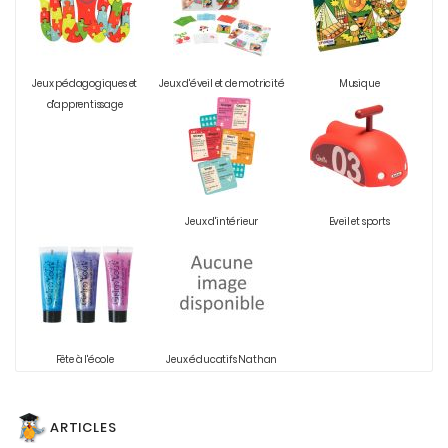
Jeux pédagogiques et
Jeux d'éveil et de motricité
Musique
d'apprentissage
Jeux d'intérieur
Eveil et sports
Fête à l'école
Jeux éducatifs Nathan
ARTICLES