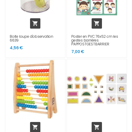


Boite loupe d'observation
Poster en PVC 76x52 cm les
6639
gestes barrières
PAPPOSTGESTBARRIER
4,56 €
7,00 €

