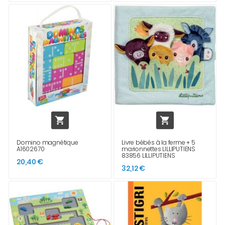


Domino magnétique
Livre bébés à la ferme + 5
A1602670
marionnettes LILLIPUTIENS
83856 LILLIPUTIENS
20,40 €
32,12 €