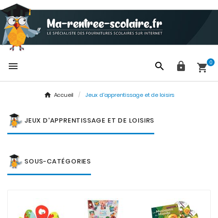
0




Accueil
Jeux d'apprentissage et de loisirs
JEUX D'APPRENTISSAGE ET DE LOISIRS
SOUS-CATÉGORIES