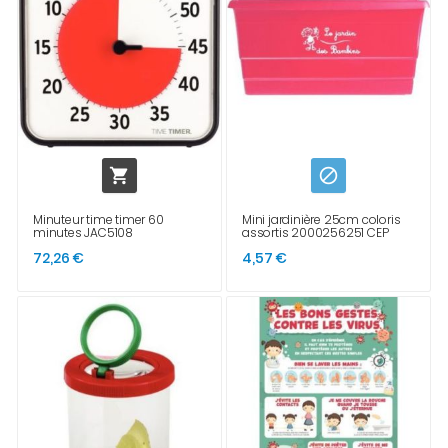


Minuteur time timer 60
Mini jardinière 25cm coloris
minutes JAC5108
assortis 2000256251 CEP
72,26 €
4,57 €