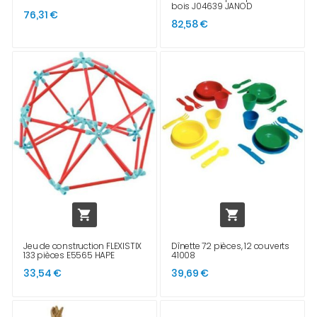
bois J04639 JANOD
76,31 €
82,58 €


Jeu de construction FLEXISTIX
Dînette 72 pièces, 12 couverts
133 pièces E5565 HAPE
41008
33,54 €
39,69 €