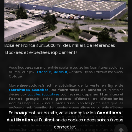
Basé en France sur 25000m², des milliers de références
stockées et expédiées rapidement !
Vous trouverez sur ma rentrée scolaire toutes les fournitures scolaires
au meilleur prix :
Effaceur
,
Classeur
, Cahiers, Stylos, Travaux manuels,
Collage.
Ma-rentree-scolaire.fr est le spécialiste de la vente en ligne de
fournitures scolaires
, de fournitures de bureau
et d’articles
dédiés aux
activités éducatives
pour les
regroupement familiaux
et
l'achat groupé entre parents d'élèves et d'étudiants/
écoliers
.Depuis 2012 nous livrons aussi bien les particuliers que les
professionnels (comités d’entreprise, associations de parents d’élèves,
administrations, collectivités, établissements scolaires, professions
En naviguant sur ce site, vous acceptez les
Conditions
libérales et indépendants). Notre centre logistique d’une superficie
d'utilisation
et l'utilisation de cookies nécessaires à vous
totale de 25000m² nous permet de stocker et de livrer très rapidement
des milliers de références de
fournitures scolaires
et
fournitures de
connecter.
bureau
.Bien que nous livrons nos clients tout au long de l’année, notre