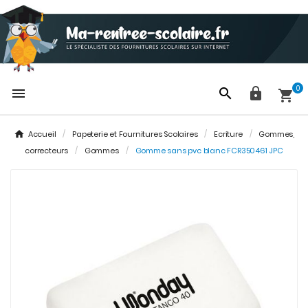
0




Accueil
Papeterie et Fournitures Scolaires
Ecriture
Gommes,
correcteurs
Gommes
Gomme sans pvc blanc FCR350461 JPC