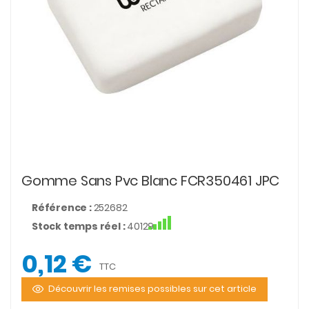
Gomme Sans Pvc Blanc FCR350461 JPC
Référence :
252682
Stock temps réel :
40129
0,12 €
TTC
Découvrir les remises possibles sur cet article