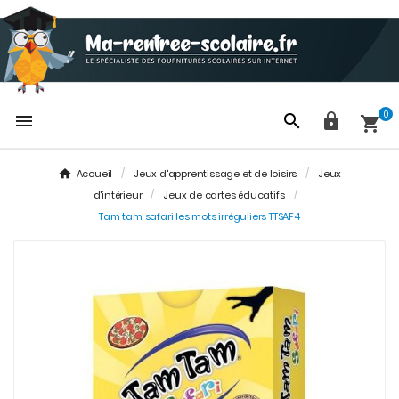
0




Accueil
Jeux d'apprentissage et de loisirs
Jeux
d'intérieur
Jeux de cartes éducatifs
Tam tam safari les mots irréguliers TTSAF4