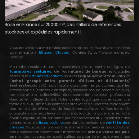
Basé en France sur 25000m², des milliers de références
stockées et expédiées rapidement !
Vous trouverez sur ma rentrée scolaire toutes les fournitures scolaires
au meilleur prix :
Effaceur
,
Classeur
, Cahiers, Stylos, Travaux manuels,
Collage.
Ma-rentree-scolaire.fr est le spécialiste de la vente en ligne de
fournitures scolaires
, de fournitures de bureau
et d’articles
dédiés aux
activités éducatives
pour les
regroupement familiaux
et
l'achat groupé entre parents d'élèves et d'étudiants/
écoliers
.Depuis 2012 nous livrons aussi bien les particuliers que les
professionnels (comités d’entreprise, associations de parents d’élèves,
administrations, collectivités, établissements scolaires, professions
libérales et indépendants). Notre centre logistique d’une superficie
totale de 25000m² nous permet de stocker et de livrer très rapidement
des milliers de références de
fournitures scolaires
et
fournitures de
bureau
.Bien que nous livrons nos clients tout au long de l’année, notre
chaîne logistique est optimisée pour absorber les flux importants des
commandes de
listes scolaires
pendant le période de
rentrée des
classes
. Nous travaillons continuellement à améliorer nos achats et
nos approvisionnements pour maintenir les
prix de vente les plus
bas
et des niveaux de stock suffisants pour livrer rapidement nos