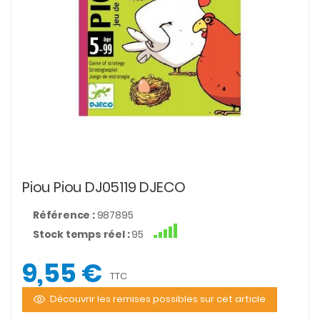
Piou Piou DJ05119 DJECO
Référence :
987895
Stock temps réel :
95
9,55 €
TTC
Découvrir les remises possibles sur cet article