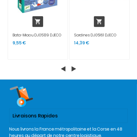


Bata-Miaou DJ05139 DJECO
Sardines DJ05161 DJECO
9,55 €
14,39 €
Livraisons Rapides
Nous livrons la France métropolitaine et la Corse en 48
heures au départ de notre centre logistique.