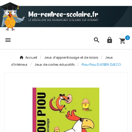
0




Accueil
Jeux d'apprentissage et de loisirs
Jeux
d'intérieur
Jeux de cartes éducatifs
Piou Piou DJ05119 DJECO