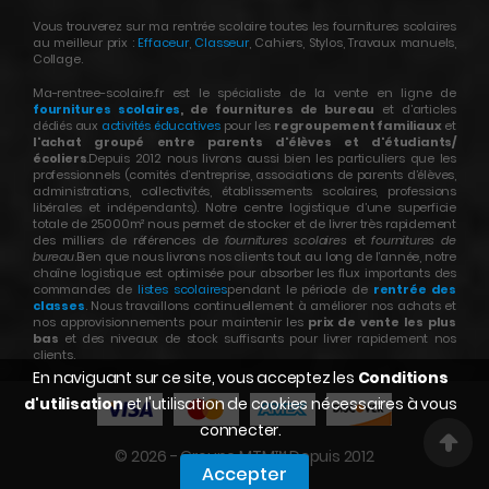
Vous trouverez sur ma rentrée scolaire toutes les fournitures scolaires
au meilleur prix :
Effaceur
,
Classeur
, Cahiers, Stylos, Travaux manuels,
Collage.
Ma-rentree-scolaire.fr est le spécialiste de la vente en ligne de
fournitures scolaires
, de fournitures de bureau
et d’articles
dédiés aux
activités éducatives
pour les
regroupement familiaux
et
l'achat groupé entre parents d'élèves et d'étudiants/
écoliers
.Depuis 2012 nous livrons aussi bien les particuliers que les
professionnels (comités d’entreprise, associations de parents d’élèves,
administrations, collectivités, établissements scolaires, professions
libérales et indépendants). Notre centre logistique d’une superficie
totale de 25000m² nous permet de stocker et de livrer très rapidement
des milliers de références de
fournitures scolaires
et
fournitures de
bureau
.Bien que nous livrons nos clients tout au long de l’année, notre
chaîne logistique est optimisée pour absorber les flux importants des
commandes de
listes scolaires
pendant le période de
rentrée des
classes
. Nous travaillons continuellement à améliorer nos achats et
nos approvisionnements pour maintenir les
prix de vente les plus
bas
et des niveaux de stock suffisants pour livrer rapidement nos
clients.
En naviguant sur ce site, vous acceptez les
Conditions
d'utilisation
et l'utilisation de cookies nécessaires à vous
connecter.
© 2026 - Groupe MTM™ Depuis 2012
Accepter