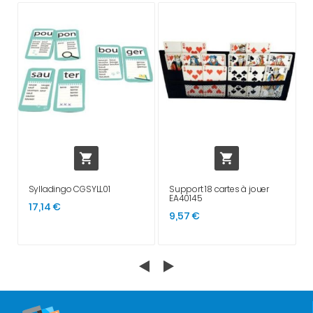


Sylladingo CGSYLL01
Support 18 cartes à jouer
EA40145
17,14 €
9,57 €