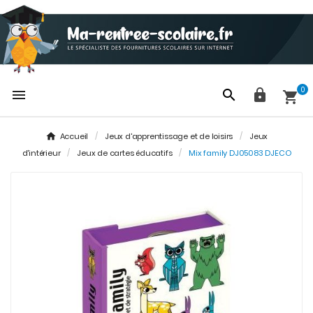
0




Accueil
Jeux d'apprentissage et de loisirs
Jeux
d'intérieur
Jeux de cartes éducatifs
Mix family DJ05083 DJECO